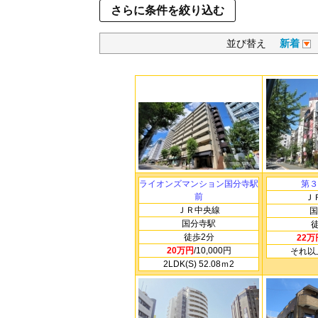
さらに条件を絞り込む
並び替え
新着
ライオンズマンション国分寺駅
第３
前
Ｊ
ＪＲ中央線
国
国分寺駅
徒歩2分
22万
20万円
/10,000円
それ以上
2LDK(S) 52.08ｍ
2