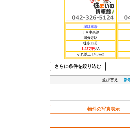
堀駐車場
ＪＲ中央線
国分寺駅
徒歩12分
1.43万円
/込
それ以上 14.8ｍ
2
さらに条件を絞り込む
並び替え
新
物件の写真表示