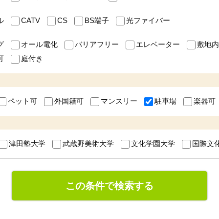
ル
CATV
CS
BS端子
光ファイバー
グ
オール電化
バリアフリー
エレベーター
敷地内
可
庭付き
ペット可
外国籍可
マンスリー
駐車場
楽器可
津田塾大学
武蔵野美術大学
文化学園大学
国際文