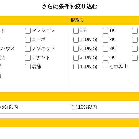
さらに条件を絞り込む
間取り
ート
マンション
1R
1K
ツ
コーポ
1LDK(S)
2K
スハウス
メゾネット
2LDK(S)
3K
建て
テナント
3LDK(S)
4K
所
店舗
4LDK(S)
それ以上
他
5分以内
10分以内