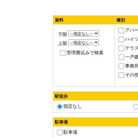
賃料
種別
アパ
下限
ハイ
上限
テラ
管理費込みで検索
一戸
事務
その
駅徒歩
指定なし
駐車場
駐車場