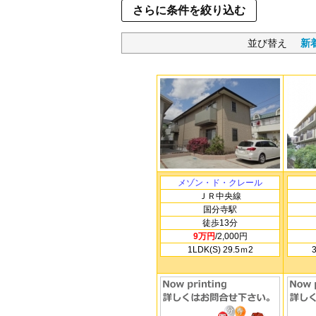
さらに条件を絞り込む
並び替え
新
メゾン・ド・クレール
ＪＲ中央線
国分寺駅
徒歩13分
9万円
/2,000円
1LDK(S) 29.5ｍ
2