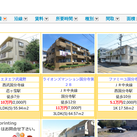
着
沿線
賃料
所要時間
種別
間取
面積
エヌエフ武蔵野
ライオンズマンション国分寺第
ファミーユ国分
２Ｂ
西武国分寺線
ＪＲ中央線
ＪＲ中央線
恋ヶ窪駅
西国分寺駅
国分寺駅
徒歩7分
徒歩10分
徒歩12分
10万円
/2,000円
5.1万円
/2,000円
11万円
/7,000円
3LDK(S) 55.94ｍ
2
1K 17.58ｍ
2
3LDK(S) 64.57ｍ
2