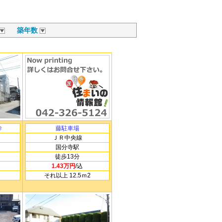
築年数
寺
藤駐車場
ＪＲ中央線
国分寺駅
徒歩13分
1.43万円
/込
それ以上 12.5ｍ
2