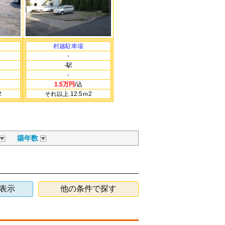
村越駐車場
-
-駅
-
1.5万円
/込
2
それ以上 12.5ｍ
2
築年数
表示
他の条件で探す