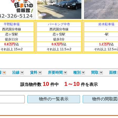
平野駐車場
パーキング中市
鈴木駐車場
西武国分寺線
西武国分寺線
-
恋ヶ窪駅
恋ヶ窪駅
-駅
徒歩11分
徒歩3分
-
0.8万円
/込
0.9万円
/込
1.2万円
/込
それ以上 15ｍ
2
それ以上 11.5ｍ
2
それ以上 12.5ｍ
着
沿線
賃料
所要時間
種別
間取
面積
10
1～10
該当物件数
件中
件を表示
物件の一覧表示
物件の間取図