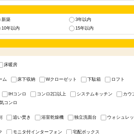
新築
3年以内
10年以内
15年以内
床暖房
ーム
床下収納
Wクローゼット
下駄箱
ロフト
IHコンロ
コンロ2口以上
システムキッチン
カウ
気コンロ
別
追い焚き
浴室乾燥機
独立洗面台
ウォシュレッ
ク
モニタ付インターフォン
宅配ボックス