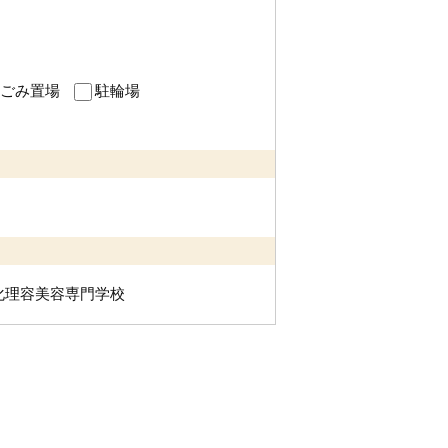
ごみ置場
駐輪場
化理容美容専門学校