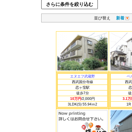
さらに条件を絞り込む
並び替え
新着
エヌエフ武蔵野
ベ
西武国分寺線
西武
恋ヶ窪駅
恋
徒歩7分
徒
10万円
/2,000円
3.1
3LDK(S) 55.94ｍ
2
1R