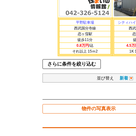
平野駐車場
シティハイ
西武国分寺線
西武
恋ヶ窪駅
恋
徒歩11分
0.8万円
/込
4.5
それ以上 15ｍ
2
1K 
さらに条件を絞り込む
並び替え
新着
物件の写真表示