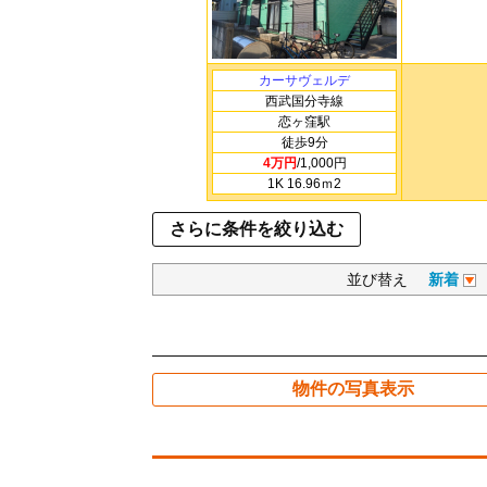
カーサヴェルデ
西武国分寺線
恋ヶ窪駅
徒歩9分
4万円
/1,000円
1K 16.96ｍ
2
さらに条件を絞り込む
並び替え
新着
物件の写真表示