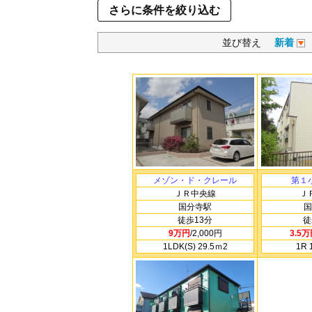
さらに条件を絞り込む
並び替え
新着
メゾン・ド・クレール
第１
ＪＲ中央線
Ｊ
国分寺駅
国
徒歩13分
徒
9万円
/2,000円
3.5
1LDK(S) 29.5ｍ
2
1R 