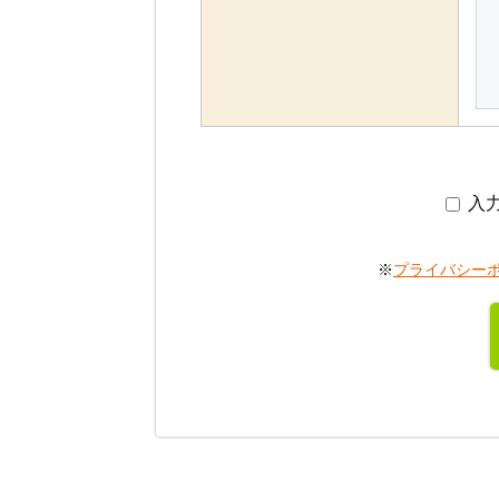
入
性別
※
プライバシー
年齢
職業
入居予定の人数