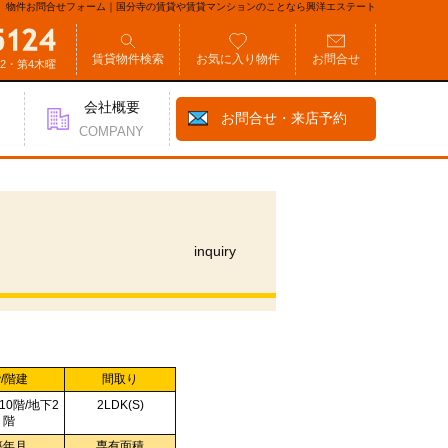
物件お問合せフォーム｜国分寺の賃貸や賃貸マンションのことなら興洋エステート
賃貸物件検索
お気に入り物件
お問合せ
第2・第4木曜
会社概要
お問合せ・来店予約
COMPANY
inquiry
/階建
間取り
上10階/地下2
2LDK(S)
階
築年月
専有面積