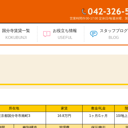
営業時間/9:00-17:00 定休日/毎週水曜、
国分寺賃貸一覧
お役立ち情報
スタッフブログ
KOKUBUNJI
USEFUL
BLOG
所在地
家賃
敷金/礼金
階
東京都国分寺市南町3
16.8万円
1ヶ月/1ヶ月
10/地
時間
種別/構造
管理費
保証/敷引