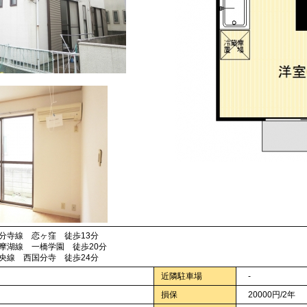
寺線 恋ヶ窪 徒歩13分
湖線 一橋学園 徒歩20分
線 西国分寺 徒歩24分
近隣駐車場
-
損保
20000円/2年