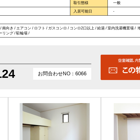
取引態様
一般
入居可能日
-
南向き / エアコン / ロフト / ガスコンロ / コンロ2口以上 / 給湯 / 室内洗濯機置場 / 地上デ
ーリング / 駐輪場 /
124
お問合わせNO：6066