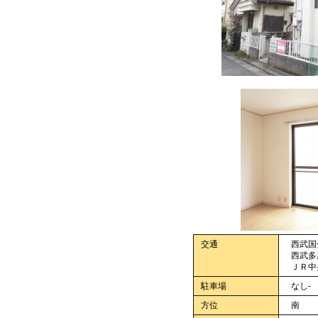
交通
西武国分
西武多摩
ＪＲ中央
駐車場
なし-
方位
南