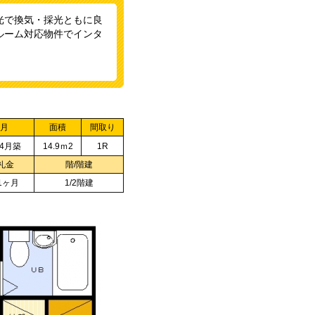
光で換気・採光ともに良
ルーム対応物件でインタ
月
面積
間取り
年4月築
14.9ｍ
2
1R
礼金
階/階建
1ヶ月
1/2階建