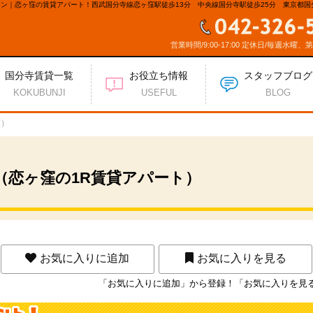
ン｜恋ヶ窪の賃貸アパート！西武国分寺線恋ヶ窪駅徒歩13分 中央線国分寺駅徒歩25分 東京都国
部屋 二面採光 2口ガスコンロ対応キッチン 室内洗濯置場 ロフト 収納 フローリング エア
営業時間/9:00-17:00 定休日/毎週水曜、
国分寺賃貸一覧
お役立ち情報
スタッフブログ
KOKUBUNJI
USEFUL
BLOG
窪）
（恋ヶ窪の1R賃貸アパート）
お気に入りに追加
お気に入りを見る
「お気に入りに追加」から登録！「お気に入りを見