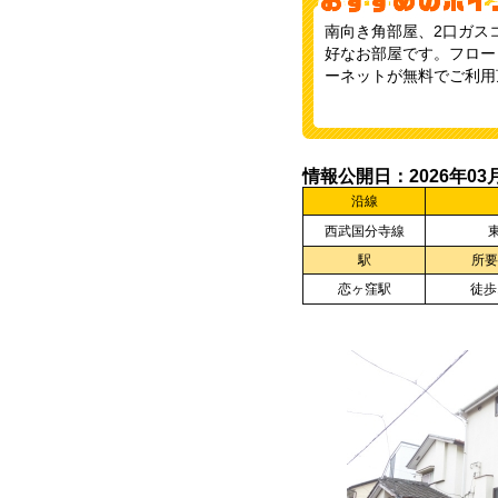
南向き角部屋、2口ガス
好なお部屋です。フロー
ーネットが無料でご利用
情報公開日：2026年03
沿線
西武国分寺線
駅
所要
恋ヶ窪駅
徒歩