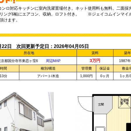
コンロ対応キッチンに室内洗濯置場付き。ネット使用料も無料。二面採
リング6帖にエアコン、収納、ロフト付き。 ※ジェイコムインマイ
頂けます。
月22日 次回更新予定日：2026年04月05日
所在地
賃料
築年
3万円
東京都国分寺市東恋ヶ窪6
周辺MAP
1987
時間
種別/構造
管理費
保証金
敷金/
13分
アパート/木造
1,000円
0ヶ月
1ヶ月/