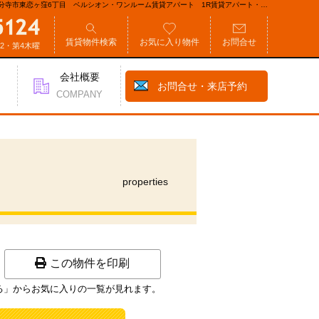
分寺市東恋ヶ窪6丁目 ベルシオン・ワンルーム賃貸アパート 1R賃貸アパート・南
コン ジェイコムインマイルーム対応物件 インターネット使用料無料｜国分寺の興
洋エステート
賃貸物件検索
お気に入り物件
お問合せ
第2・第4木曜
会社概要
お問合せ・来店予約
COMPANY
properties
この物件を印刷
る」からお気に入りの一覧が見れます。