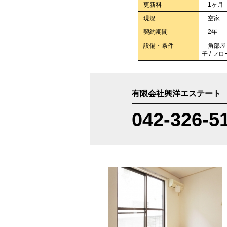
更新料
1ヶ月
現況
空家
契約期間
2年
設備・条件
角部屋 / 
子 / フロ
有限会社興洋エステート
042-326-5