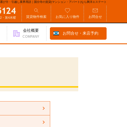
選び方・引越し業界用語｜国分寺の賃貸(マンション・アパート)なら興洋エステート
賃貸物件検索
お気に入り物件
お問合せ
第2・第4木曜
会社概要
お問合せ・来店予約
COMPANY