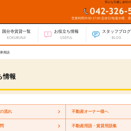
安心な引越し会社の
営業時間/9:00-17:00 定休日/毎週水曜、
国分寺賃貸一覧
お役立ち情報
スタッフブログ
KOKUBUNJI
USEFUL
BLOG
界用語
ち情報
の流れ
不動産オーナー様へ
問
不動産用語・賃貸用語集